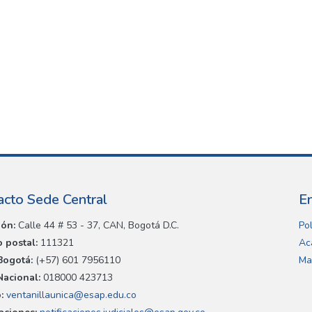
acto Sede Central
E
ión:
Calle 44 # 53 - 37, CAN, Bogotá D.C.
Pol
 postal:
111321
Ac
Bogotá:
(+57) 601 7956110
Ma
Nacional:
018000 423713
:
ventanillaunica@esap.edu.co