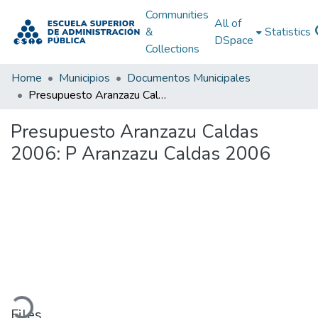
Communities
All of
&
Statistics
DSpace
Collections
Home
Municipios
Documentos Municipales
Presupuesto Aranzazu Caldas 2006: P Aranzazu Caldas 2006
Presupuesto Aranzazu Caldas
2006: P Aranzazu Caldas 2006
oading...
Files