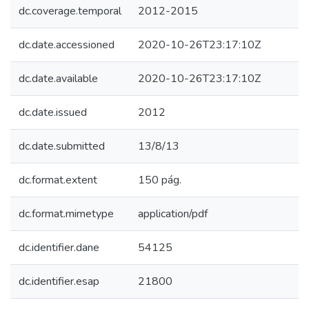
dc.coverage.temporal
2012-2015
dc.date.accessioned
2020-10-26T23:17:10Z
dc.date.available
2020-10-26T23:17:10Z
dc.date.issued
2012
dc.date.submitted
13/8/13
dc.format.extent
150 pág.
dc.format.mimetype
application/pdf
dc.identifier.dane
54125
dc.identifier.esap
21800