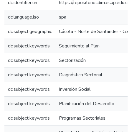
dc.identifier.uri
https://repositoriocdim.esap.edu.
dc.language.iso
spa
dc.subject.geographic
Cácota - Norte de Santander - Col
dc.subject.keywords
Seguimiento al Plan
dc.subject.keywords
Sectorización
dc.subject.keywords
Diagnóstico Sectorial
dc.subject.keywords
Inversión Social
dc.subject.keywords
Planificación del Desarrollo
dc.subject.keywords
Programas Sectoriales