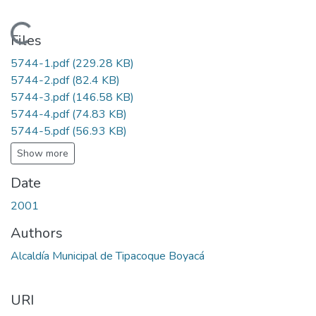
Loading...
Files
5744-1.pdf
(229.28 KB)
5744-2.pdf
(82.4 KB)
5744-3.pdf
(146.58 KB)
5744-4.pdf
(74.83 KB)
5744-5.pdf
(56.93 KB)
Show more
Date
2001
Authors
Alcaldía Municipal de Tipacoque Boyacá
URI