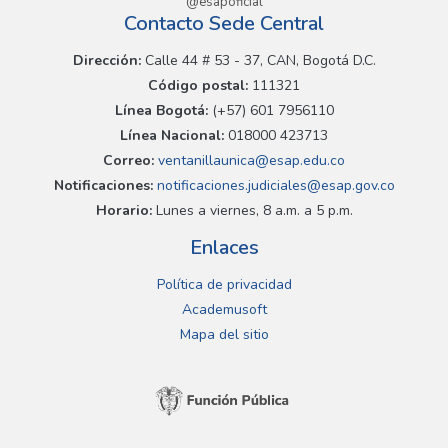
@esapoficial
Contacto Sede Central
Dirección:
Calle 44 # 53 - 37, CAN, Bogotá D.C.
Código postal:
111321
Línea Bogotá:
(+57) 601 7956110
Línea Nacional:
018000 423713
Correo:
ventanillaunica@esap.edu.co
Notificaciones:
notificaciones.judiciales@esap.gov.co
Horario:
Lunes a viernes, 8 a.m. a 5 p.m.
Enlaces
Política de privacidad
Academusoft
Mapa del sitio