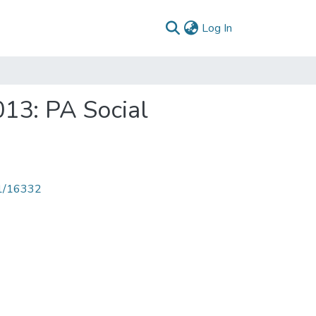
(current)
Log In
013: PA Social
71/16332