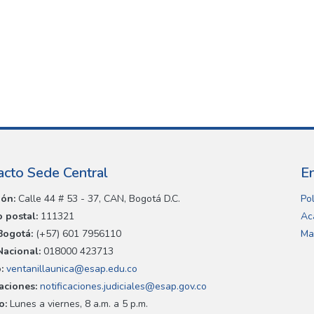
acto Sede Central
E
ión:
Calle 44 # 53 - 37, CAN, Bogotá D.C.
Pol
 postal:
111321
Ac
Bogotá:
(+57) 601 7956110
Ma
Nacional:
018000 423713
:
ventanillaunica@esap.edu.co
caciones:
notificaciones.judiciales@esap.gov.co
o:
Lunes a viernes, 8 a.m. a 5 p.m.