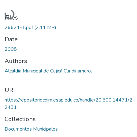
Loading...
Files
26621-1.pdf
(2.11 MB)
Date
2008
Authors
Alcaldía Municipal de Cajicá Cundinamarca
URI
https://repositoriocdim.esap.edu.co/handle/20.500.14471/2
2431
Collections
Documentos Municipales