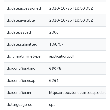
dc.date.accessioned
2020-10-26T18:50:05Z
dc.date.available
2020-10-26T18:50:05Z
dc.date.issued
2006
dc.date.submitted
10/8/07
dc.format.mimetype
application/pdf
dc.identifier.dane
66075
dc.identifier.esap
6261
dc.identifier.uri
https://repositoriocdim.esap.edu.
dc.language.iso
spa