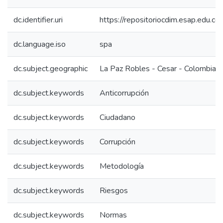
dc.identifier.uri
https://repositoriocdim.esap.edu.
dc.language.iso
spa
dc.subject.geographic
La Paz Robles - Cesar - Colombia
dc.subject.keywords
Anticorrupción
dc.subject.keywords
Ciudadano
dc.subject.keywords
Corrupción
dc.subject.keywords
Metodología
dc.subject.keywords
Riesgos
dc.subject.keywords
Normas