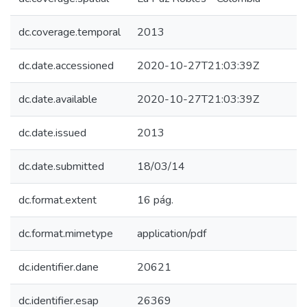
dc.coverage.temporal
2013
dc.date.accessioned
2020-10-27T21:03:39Z
dc.date.available
2020-10-27T21:03:39Z
dc.date.issued
2013
dc.date.submitted
18/03/14
dc.format.extent
16 pág.
dc.format.mimetype
application/pdf
dc.identifier.dane
20621
dc.identifier.esap
26369