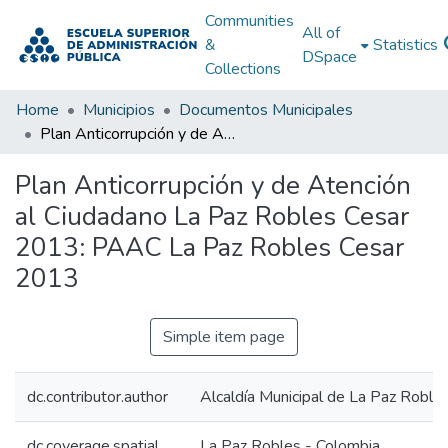
Communities
All of
&
Statistics
DSpace
Collections
Home
Municipios
Documentos Municipales
Plan Anticorrupción y de Atención al Ciudadano La Paz Robles Cesar 2013: PAAC La Paz Robles Cesar 2013
Plan Anticorrupción y de Atención
al Ciudadano La Paz Robles Cesar
2013: PAAC La Paz Robles Cesar
2013
Simple item page
dc.contributor.author
Alcaldía Municipal de La Paz Roble
dc.coverage.spatial
La Paz Robles - Colombia