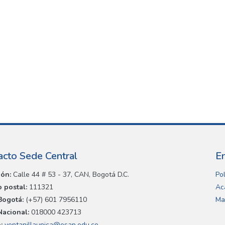
acto Sede Central
E
ión:
Calle 44 # 53 - 37, CAN, Bogotá D.C.
Pol
 postal:
111321
Ac
Bogotá:
(+57) 601 7956110
Ma
Nacional:
018000 423713
:
ventanillaunica@esap.edu.co