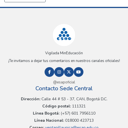
Vigilada MinEducación
¡Te invitamos a dejar tus comentarios en nuestros canales oficiales!
@esapoficial
Contacto Sede Central
Dirección:
Calle 44 # 53 - 37, CAN, Bogotá D.C.
Código postal:
111321
Línea Bogotá:
(+57) 601 7956110
Línea Nacional:
018000 423713
Correo:
ventanillaunica@esap.edu.co