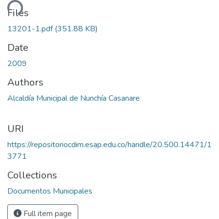
ding...
Files
13201-1.pdf
(351.88 KB)
Date
2009
Authors
Alcaldía Municipal de Nunchía Casanare
URI
https://repositoriocdim.esap.edu.co/handle/20.500.14471/1
3771
Collections
Documentos Municipales
Full item page