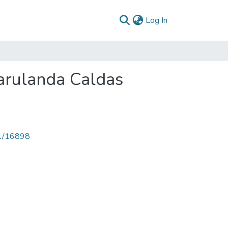
(current)
Log In
arulanda Caldas
71/16898