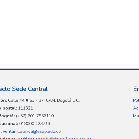
acto Sede Central
E
ión:
Calle 44 # 53 - 37, CAN, Bogotá D.C.
Pol
 postal:
111321
Ac
Bogotá:
(+57) 601 7956110
Ma
Nacional:
018000 423713
:
ventanillaunica@esap.edu.co