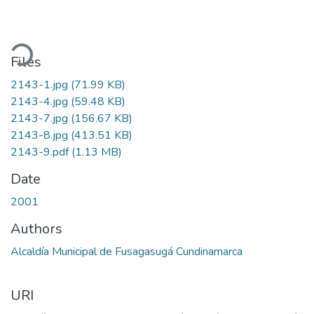
ading...
Files
2143-1.jpg
(71.99 KB)
2143-4.jpg
(59.48 KB)
2143-7.jpg
(156.67 KB)
2143-8.jpg
(413.51 KB)
2143-9.pdf
(1.13 MB)
Date
2001
Authors
Alcaldía Municipal de Fusagasugá Cundinamarca
URI