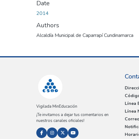
Date
2014
Authors
Alcaldía Municipal de Caparrapí Cundinamarca
Cont
Direcc
Código
Línea 
Vigilada MinEducación
Línea 
¡Te invitamos a dejar tus comentarios en
Correo
nuestros canales oficiales!
Notifi
Horari