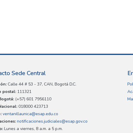
acto Sede Central
E
ión:
Calle 44 # 53 - 37, CAN, Bogotá D.C.
Pol
 postal:
111321
Ac
Bogotá:
(+57) 601 7956110
Ma
Nacional:
018000 423713
:
ventanillaunica@esap.edu.co
caciones:
notificaciones.judiciales@esap.gov.co
o:
Lunes a viernes, 8 a.m. a 5 p.m.