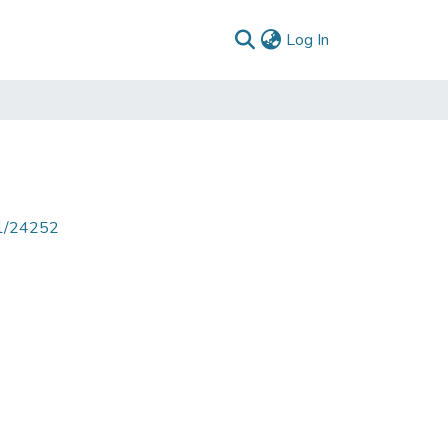
(current)
Log In
71/24252