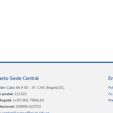
acto Sede Central
E
ión:
Calle 44 # 53 - 37, CAN, Bogotá D.C.
Pol
 postal:
111321
Ac
Bogotá:
(+57) 601 7956110
Ma
Nacional:
018000 423713
:
ventanillaunica@esap.edu.co