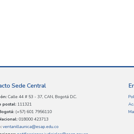
acto Sede Central
E
ión:
Calle 44 # 53 - 37, CAN, Bogotá D.C.
Pol
 postal:
111321
Ac
Bogotá:
(+57) 601 7956110
Ma
Nacional:
018000 423713
:
ventanillaunica@esap.edu.co