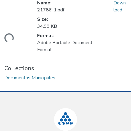
Name:
Down
21786-1.pdf
load
Size:
34.99 KB
Format:
ding...
Adobe Portable Document
Format
Collections
Documentos Municipales