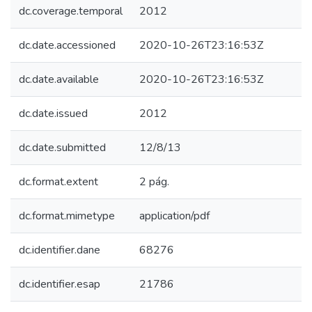
dc.coverage.temporal
2012
dc.date.accessioned
2020-10-26T23:16:53Z
dc.date.available
2020-10-26T23:16:53Z
dc.date.issued
2012
dc.date.submitted
12/8/13
dc.format.extent
2 pág.
dc.format.mimetype
application/pdf
dc.identifier.dane
68276
dc.identifier.esap
21786