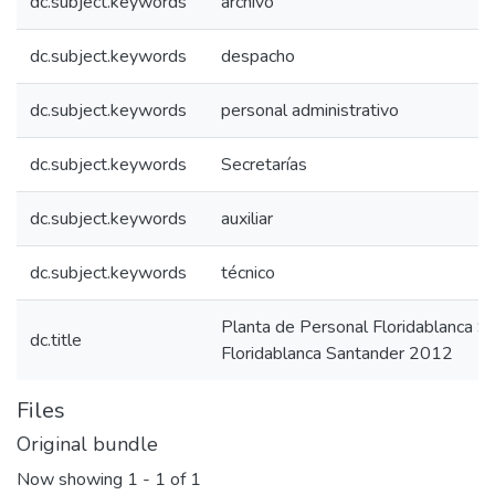
dc.subject.keywords
archivo
dc.subject.keywords
despacho
dc.subject.keywords
personal administrativo
dc.subject.keywords
Secretarías
dc.subject.keywords
auxiliar
dc.subject.keywords
técnico
Planta de Personal Floridablanca 
dc.title
Floridablanca Santander 2012
Files
Original bundle
Now showing
1 - 1 of 1