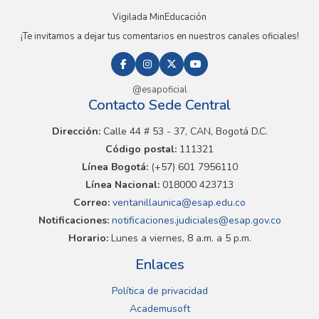
Vigilada MinEducación
¡Te invitamos a dejar tus comentarios en nuestros canales oficiales!
@esapoficial
Contacto Sede Central
Dirección:
Calle 44 # 53 - 37, CAN, Bogotá D.C.
Código postal:
111321
Línea Bogotá:
(+57) 601 7956110
Línea Nacional:
018000 423713
Correo:
ventanillaunica@esap.edu.co
Notificaciones:
notificaciones.judiciales@esap.gov.co
Horario:
Lunes a viernes, 8 a.m. a 5 p.m.
Enlaces
Política de privacidad
Academusoft