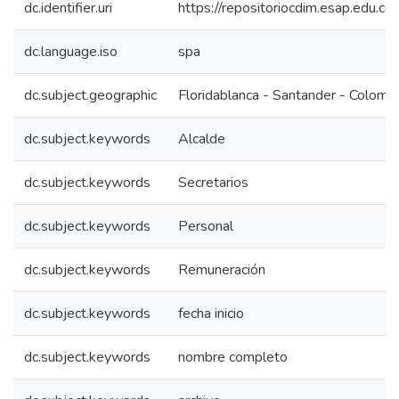
dc.identifier.uri
https://repositoriocdim.esap.edu.
dc.language.iso
spa
dc.subject.geographic
Floridablanca - Santander - Colomb
dc.subject.keywords
Alcalde
dc.subject.keywords
Secretarios
dc.subject.keywords
Personal
dc.subject.keywords
Remuneración
dc.subject.keywords
fecha inicio
dc.subject.keywords
nombre completo