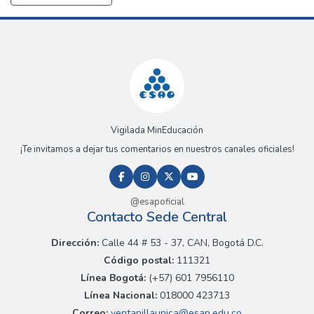
Vigilada MinEducación
¡Te invitamos a dejar tus comentarios en nuestros canales oficiales!
@esapoficial
Contacto Sede Central
Dirección:
Calle 44 # 53 - 37, CAN, Bogotá D.C.
Código postal:
111321
Línea Bogotá:
(+57) 601 7956110
Línea Nacional:
018000 423713
Correo:
ventanillaunica@esap.edu.co