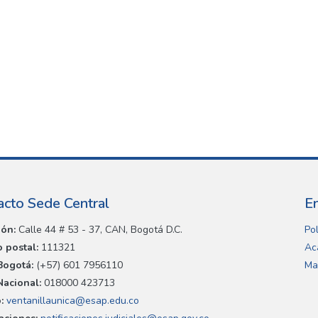
acto Sede Central
E
ión:
Calle 44 # 53 - 37, CAN, Bogotá D.C.
Pol
 postal:
111321
Ac
Bogotá:
(+57) 601 7956110
Ma
Nacional:
018000 423713
:
ventanillaunica@esap.edu.co