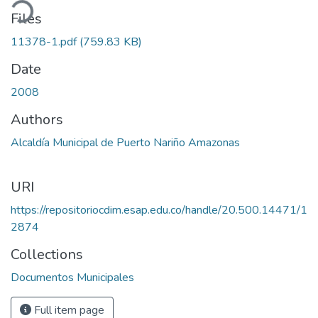
ading...
Files
11378-1.pdf
(759.83 KB)
Date
2008
Authors
Alcaldía Municipal de Puerto Nariño Amazonas
URI
https://repositoriocdim.esap.edu.co/handle/20.500.14471/1
2874
Collections
Documentos Municipales
Full item page