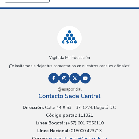
Vigilada MinEducación
¡Te invitamos a dejar tus comentarios en nuestros canales oficiales!
@esapoficial
Contacto Sede Central
Dirección:
Calle 44 # 53 - 37, CAN, Bogotá D.C.
Código postal:
111321
Línea Bogotá:
(+57) 601 7956110
Línea Nacional:
018000 423713
Correo:
ventanillaunica@esap.edu.co