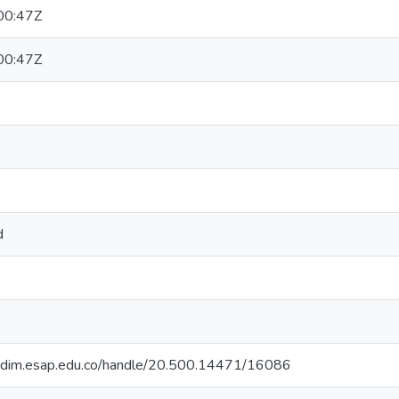
00:47Z
00:47Z
d
iocdim.esap.edu.co/handle/20.500.14471/16086