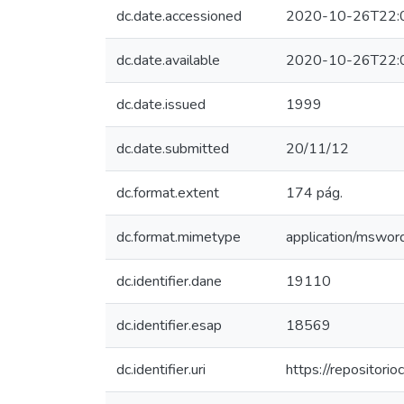
dc.date.accessioned
2020-10-26T22:
dc.date.available
2020-10-26T22:
dc.date.issued
1999
dc.date.submitted
20/11/12
dc.format.extent
174 pág.
dc.format.mimetype
application/mswor
dc.identifier.dane
19110
dc.identifier.esap
18569
dc.identifier.uri
https://repositor