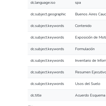
dc.language.iso
spa
dc.subject.geographic
Buenos Aires Cauc
dc.subject.keywords
Contenido
dc.subject.keywords
Exposición de Mot
dc.subject.keywords
Formulación
dc.subject.keywords
Inventario de Info
dc.subject.keywords
Resumen Ejecutiv
dc.subject.keywords
Usos del Suelo
dc.title
Acuerdo Esquema d