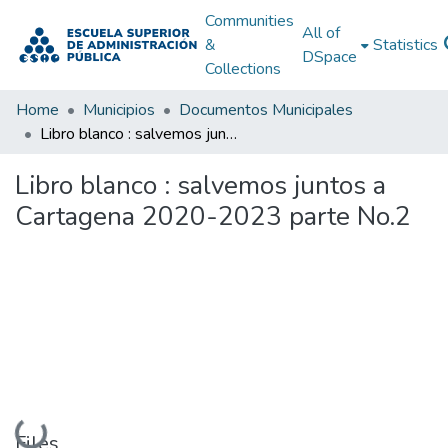
Communities
All of
&
Statistics
DSpace
Collections
Home
Municipios
Documentos Municipales
Libro blanco : salvemos juntos a Cartagena 2020-2023 parte No.2
Libro blanco : salvemos juntos a
Cartagena 2020-2023 parte No.2
Loading...
Files