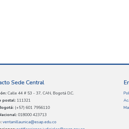
acto Sede Central
E
ión:
Calle 44 # 53 - 37, CAN, Bogotá D.C.
Pol
 postal:
111321
Ac
Bogotá:
(+57) 601 7956110
Ma
Nacional:
018000 423713
:
ventanillaunica@esap.edu.co