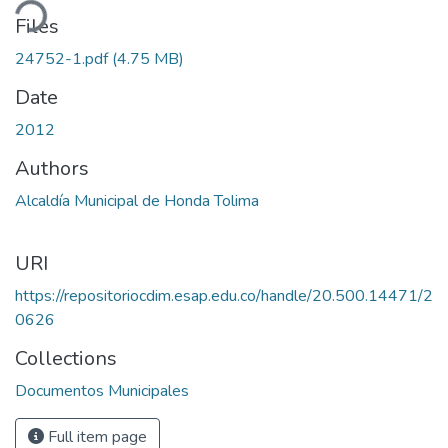
ding...
Files
24752-1.pdf
(4.75 MB)
Date
2012
Authors
Alcaldía Municipal de Honda Tolima
URI
https://repositoriocdim.esap.edu.co/handle/20.500.14471/2
0626
Collections
Documentos Municipales
Full item page