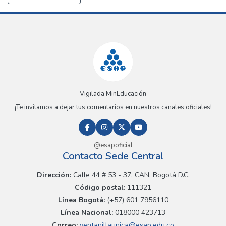
Vigilada MinEducación
¡Te invitamos a dejar tus comentarios en nuestros canales oficiales!
@esapoficial
Contacto Sede Central
Dirección:
Calle 44 # 53 - 37, CAN, Bogotá D.C.
Código postal:
111321
Línea Bogotá:
(+57) 601 7956110
Línea Nacional:
018000 423713
Correo:
ventanillaunica@esap.edu.co