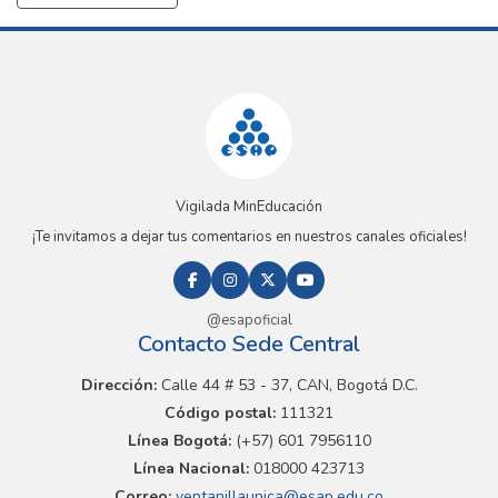
Vigilada MinEducación
¡Te invitamos a dejar tus comentarios en nuestros canales oficiales!
@esapoficial
Contacto Sede Central
Dirección:
Calle 44 # 53 - 37, CAN, Bogotá D.C.
Código postal:
111321
Línea Bogotá:
(+57) 601 7956110
Línea Nacional:
018000 423713
Correo:
ventanillaunica@esap.edu.co