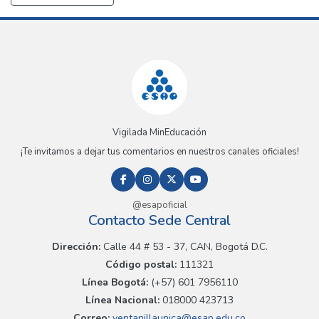
Vigilada MinEducación
¡Te invitamos a dejar tus comentarios en nuestros canales oficiales!
@esapoficial
Contacto Sede Central
Dirección:
Calle 44 # 53 - 37, CAN, Bogotá D.C.
Código postal:
111321
Línea Bogotá:
(+57) 601 7956110
Línea Nacional:
018000 423713
Correo:
ventanillaunica@esap.edu.co