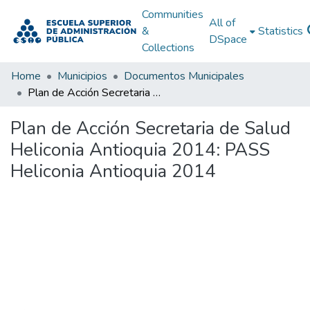
Communities
All of
&
Statistics
DSpace
Collections
Home
Municipios
Documentos Municipales
Plan de Acción Secretaria de Salud Heliconia Antioquia 2014: PASS Heliconia Antioquia 2014
Plan de Acción Secretaria de Salud
Heliconia Antioquia 2014: PASS
Heliconia Antioquia 2014
Loading...