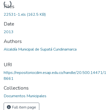
Loading...
Files
22531-1.xls
(162.5 KB)
Date
2013
Authors
Alcaldía Municipal de Supatá Cundinamarca
URI
https://repositoriocdim.esap.edu.co/handle/20.500.14471/1
8661
Collections
Documentos Municipales
Full item page