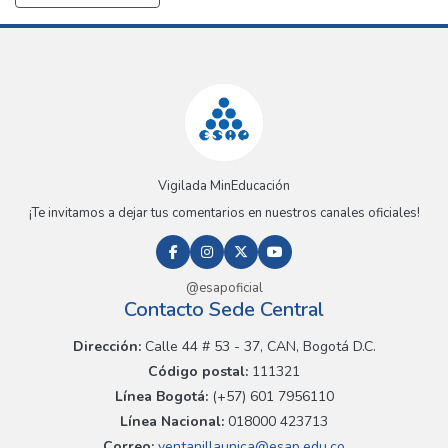
Vigilada MinEducación
¡Te invitamos a dejar tus comentarios en nuestros canales oficiales!
@esapoficial
Contacto Sede Central
Dirección:
Calle 44 # 53 - 37, CAN, Bogotá D.C.
Código postal:
111321
Línea Bogotá:
(+57) 601 7956110
Línea Nacional:
018000 423713
Correo:
ventanillaunica@esap.edu.co