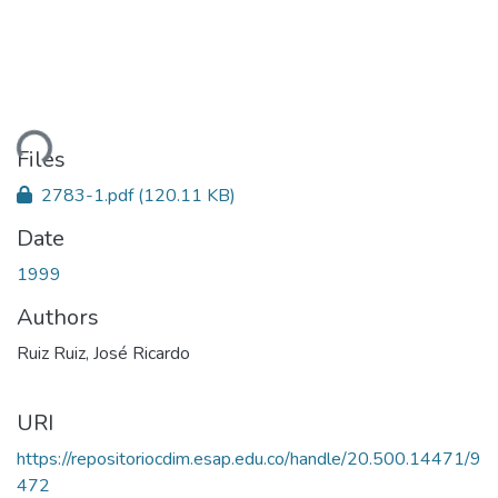
ding...
Files
2783-1.pdf
(120.11 KB)
Date
1999
Authors
Ruiz Ruiz, José Ricardo
URI
https://repositoriocdim.esap.edu.co/handle/20.500.14471/9
472