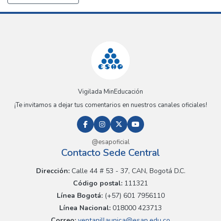
Vigilada MinEducación
¡Te invitamos a dejar tus comentarios en nuestros canales oficiales!
@esapoficial
Contacto Sede Central
Dirección:
Calle 44 # 53 - 37, CAN, Bogotá D.C.
Código postal:
111321
Línea Bogotá:
(+57) 601 7956110
Línea Nacional:
018000 423713
Correo:
ventanillaunica@esap.edu.co