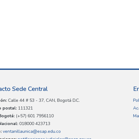
acto Sede Central
E
ión:
Calle 44 # 53 - 37, CAN, Bogotá D.C.
Pol
 postal:
111321
Ac
Bogotá:
(+57) 601 7956110
Ma
Nacional:
018000 423713
:
ventanillaunica@esap.edu.co