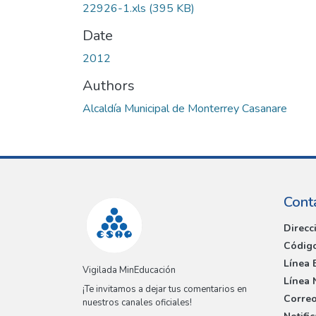
22926-1.xls
(395 KB)
Date
2012
Authors
Alcaldía Municipal de Monterrey Casanare
Cont
Direcc
Código
Línea 
Vigilada MinEducación
Línea 
¡Te invitamos a dejar tus comentarios en
Correo
nuestros canales oficiales!