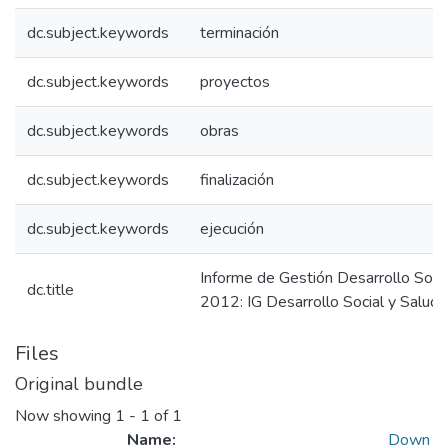
dc.subject.keywords
terminación
dc.subject.keywords
proyectos
dc.subject.keywords
obras
dc.subject.keywords
finalización
dc.subject.keywords
ejecución
Informe de Gestión Desarrollo Socia
dc.title
2012: IG Desarrollo Social y Salud
Files
Original bundle
Now showing
1 - 1 of 1
Name:
Down