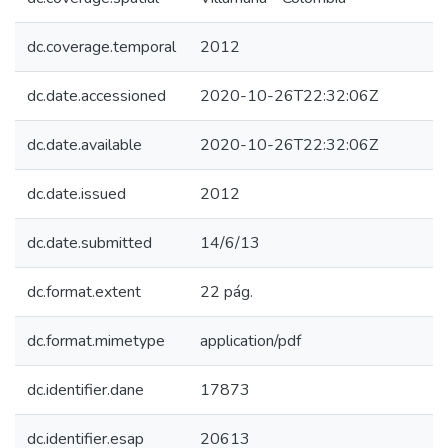
dc.coverage.temporal
2012
dc.date.accessioned
2020-10-26T22:32:06Z
dc.date.available
2020-10-26T22:32:06Z
dc.date.issued
2012
dc.date.submitted
14/6/13
dc.format.extent
22 pág.
dc.format.mimetype
application/pdf
dc.identifier.dane
17873
dc.identifier.esap
20613