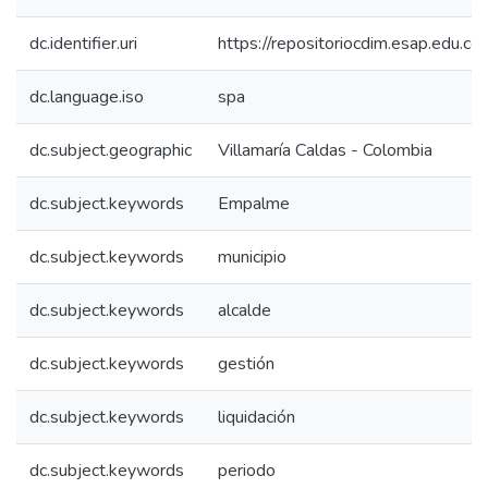
dc.identifier.uri
https://repositoriocdim.esap.edu.
dc.language.iso
spa
dc.subject.geographic
Villamaría Caldas - Colombia
dc.subject.keywords
Empalme
dc.subject.keywords
municipio
dc.subject.keywords
alcalde
dc.subject.keywords
gestión
dc.subject.keywords
liquidación
dc.subject.keywords
periodo