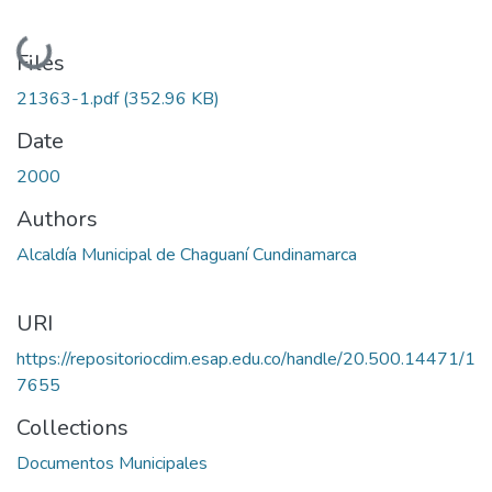
Loading...
Files
21363-1.pdf
(352.96 KB)
Date
2000
Authors
Alcaldía Municipal de Chaguaní Cundinamarca
URI
https://repositoriocdim.esap.edu.co/handle/20.500.14471/1
7655
Collections
Documentos Municipales