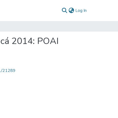
(current)
Log In
acá 2014: POAI
71/21289