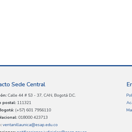
acto Sede Central
E
ión:
Calle 44 # 53 - 37, CAN, Bogotá D.C.
Pol
 postal:
111321
Ac
Bogotá:
(+57) 601 7956110
Ma
Nacional:
018000 423713
:
ventanillaunica@esap.edu.co