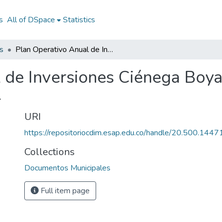
s
All of DSpace
Statistics
s
Plan Operativo Anual de Inversiones Ciénega Boyacá 2014: POAI Ciénega Boyacá 2014
 de Inversiones Ciénega Boy
4
URI
https://repositoriocdim.esap.edu.co/handle/20.500.144
Collections
Documentos Municipales
Full item page