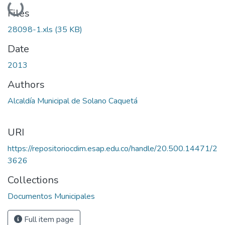
Loading...
Files
28098-1.xls
(35 KB)
Date
2013
Authors
Alcaldía Municipal de Solano Caquetá
URI
https://repositoriocdim.esap.edu.co/handle/20.500.14471/2
3626
Collections
Documentos Municipales
Full item page