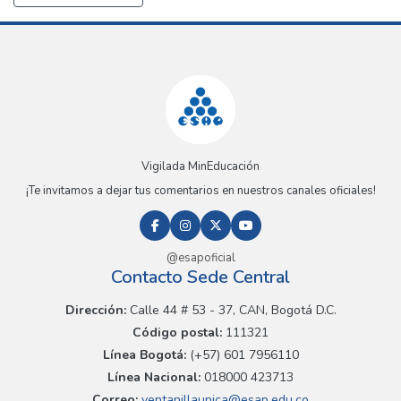
Vigilada MinEducación
¡Te invitamos a dejar tus comentarios en nuestros canales oficiales!
@esapoficial
Contacto Sede Central
Dirección:
Calle 44 # 53 - 37, CAN, Bogotá D.C.
Código postal:
111321
Línea Bogotá:
(+57) 601 7956110
Línea Nacional:
018000 423713
Correo:
ventanillaunica@esap.edu.co