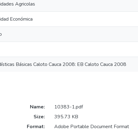
idades Agricolas
vidad Económica
o
dísticas Básicas Caloto Cauca 2008: EB Caloto Cauca 2008
Name:
10383-1.pdf
Size:
395.73 KB
Format:
Adobe Portable Document Format