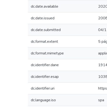
dc.date.available
2020
dc.date.issued
200
dc.date.submitted
04/1
dc.format.extent
5 pág
dc.format.mimetype
appli
dc.identifier.dane
191
dc.identifier.esap
103
dc.identifier.uri
http
dc.language.iso
spa