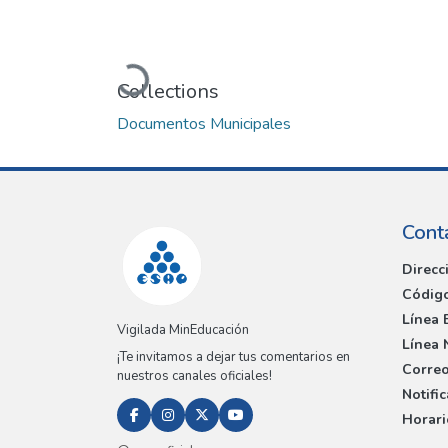
Loading...
Collections
Documentos Municipales
Cont
Direcc
Código
Línea 
Vigilada MinEducación
Línea 
¡Te invitamos a dejar tus comentarios en
Correo
nuestros canales oficiales!
Notifi
Horari