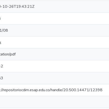
-10-26T19:43:21Z
8
1/08
.
cation/pdf
42
83
s://repositoriocdim.esap.edu.co/handle/20.500.14471/12398