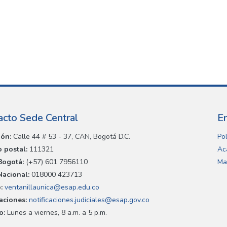
acto Sede Central
E
ión:
Calle 44 # 53 - 37, CAN, Bogotá D.C.
Pol
 postal:
111321
Ac
Bogotá:
(+57) 601 7956110
Ma
Nacional:
018000 423713
:
ventanillaunica@esap.edu.co
caciones:
notificaciones.judiciales@esap.gov.co
o:
Lunes a viernes, 8 a.m. a 5 p.m.