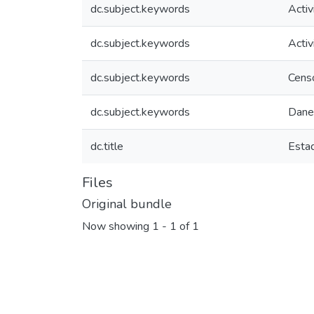
dc.subject.keywords
Activ
dc.subject.keywords
Acti
dc.subject.keywords
Cens
dc.subject.keywords
Dane
dc.title
Esta
Files
Original bundle
Now showing
1 - 1 of 1