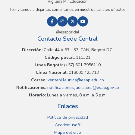
Vigilada MinEducación
¡Te invitamos a dejar tus comentarios en nuestros canales oficiales!
@esapoficial
Contacto Sede Central
Dirección:
Calle 44 # 53 - 37, CAN, Bogotá D.C.
Código postal:
111321
Línea Bogotá:
(+57) 601 7956110
Línea Nacional:
018000 423713
Correo:
ventanillaunica@esap.edu.co
Notificaciones:
notificaciones.judiciales@esap.gov.co
Horario:
Lunes a viernes, 8 a.m. a 5 p.m.
Enlaces
Política de privacidad
Academusoft
Mapa del sitio