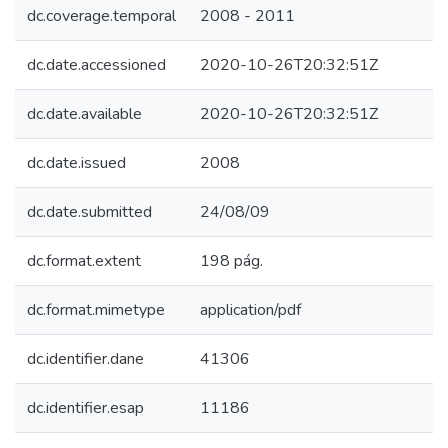
dc.coverage.temporal
2008 - 2011
dc.date.accessioned
2020-10-26T20:32:51Z
dc.date.available
2020-10-26T20:32:51Z
dc.date.issued
2008
dc.date.submitted
24/08/09
dc.format.extent
198 pág.
dc.format.mimetype
application/pdf
dc.identifier.dane
41306
dc.identifier.esap
11186