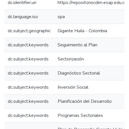
dc.identifier.uri
https://repositoriocdim.esap.edu.
dc.language.iso
spa
dc.subject.geographic
Gigante Huila - Colombia
dc.subject.keywords
Seguimiento al Plan
dc.subject.keywords
Sectorización
dc.subject.keywords
Diagnóstico Sectorial
dc.subject.keywords
Inversión Social
dc.subject.keywords
Planificación del Desarrollo
dc.subject.keywords
Programas Sectoriales