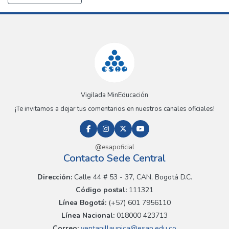
Vigilada MinEducación
¡Te invitamos a dejar tus comentarios en nuestros canales oficiales!
@esapoficial
Contacto Sede Central
Dirección:
Calle 44 # 53 - 37, CAN, Bogotá D.C.
Código postal:
111321
Línea Bogotá:
(+57) 601 7956110
Línea Nacional:
018000 423713
Correo:
ventanillaunica@esap.edu.co