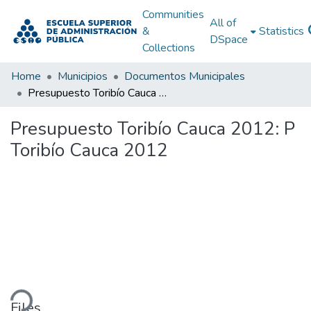
Communities
All of
&
Statistics
DSpace
Collections
Home
Municipios
Documentos Municipales
Presupuesto Toribío Cauca 2012: P Toribío Cauca 2012
Presupuesto Toribío Cauca 2012: P
Toribío Cauca 2012
ding...
Files