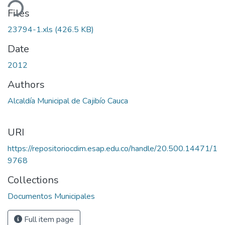
ding...
Files
23794-1.xls
(426.5 KB)
Date
2012
Authors
Alcaldía Municipal de Cajibío Cauca
URI
https://repositoriocdim.esap.edu.co/handle/20.500.14471/1
9768
Collections
Documentos Municipales
Full item page