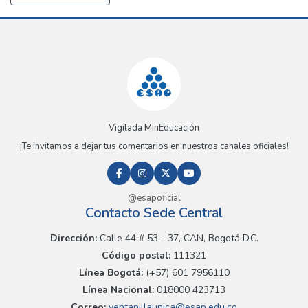
Vigilada MinEducación
¡Te invitamos a dejar tus comentarios en nuestros canales oficiales!
@esapoficial
Contacto Sede Central
Dirección:
Calle 44 # 53 - 37, CAN, Bogotá D.C.
Código postal:
111321
Línea Bogotá:
(+57) 601 7956110
Línea Nacional:
018000 423713
Correo:
ventanillaunica@esap.edu.co