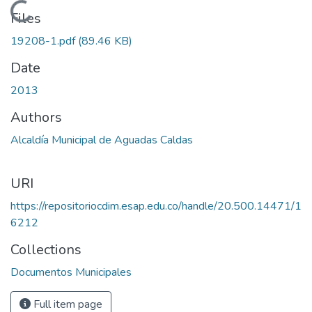
Loading...
Files
19208-1.pdf
(89.46 KB)
Date
2013
Authors
Alcaldía Municipal de Aguadas Caldas
URI
https://repositoriocdim.esap.edu.co/handle/20.500.14471/1
6212
Collections
Documentos Municipales
Full item page