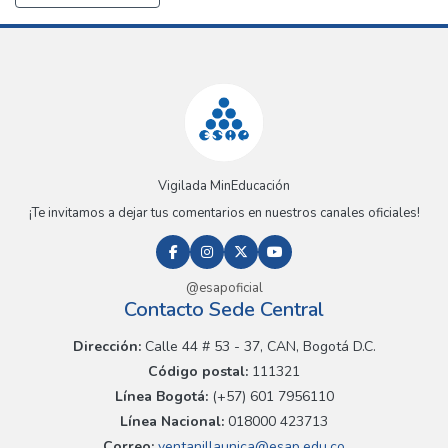
Vigilada MinEducación
¡Te invitamos a dejar tus comentarios en nuestros canales oficiales!
@esapoficial
Contacto Sede Central
Dirección:
Calle 44 # 53 - 37, CAN, Bogotá D.C.
Código postal:
111321
Línea Bogotá:
(+57) 601 7956110
Línea Nacional:
018000 423713
Correo:
ventanillaunica@esap.edu.co