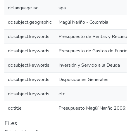
dc.language.iso
spa
dc.subject.geographic
Magüí Nariño - Colombia
dc.subject.keywords
Presupuesto de Rentas y Recursos 
dc.subject.keywords
Presupuesto de Gastos de Funcion
dc.subject.keywords
Inversión y Servicio a la Deuda
dc.subject.keywords
Disposiciones Generales
dc.subject.keywords
etc
dc.title
Presupuesto Magüí Nariño 2006: P
Files