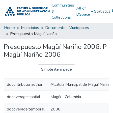
Communities
All of
&
Statistics
DSpace
Collections
Home
Municipios
Documentos Municipales
Presupuesto Magüí Nariño 2006: P Magüí Nariño 2006
Presupuesto Magüí Nariño 2006: P
Magüí Nariño 2006
Simple item page
dc.contributor.author
Alcaldía Municipal de Magüí Nariño
dc.coverage.spatial
Magüí - Colombia
dc.coverage.temporal
2006