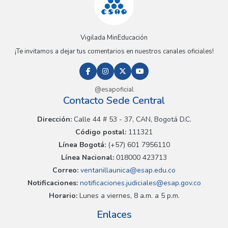
Vigilada MinEducación
¡Te invitamos a dejar tus comentarios en nuestros canales oficiales!
@esapoficial
Contacto Sede Central
Dirección:
Calle 44 # 53 - 37, CAN, Bogotá D.C.
Código postal:
111321
Línea Bogotá:
(+57) 601 7956110
Línea Nacional:
018000 423713
Correo:
ventanillaunica@esap.edu.co
Notificaciones:
notificaciones.judiciales@esap.gov.co
Horario:
Lunes a viernes, 8 a.m. a 5 p.m.
Enlaces