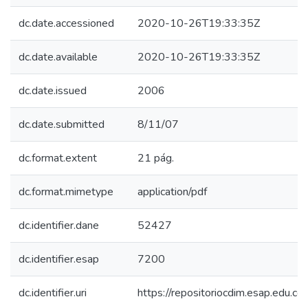
dc.date.accessioned
2020-10-26T19:33:35Z
dc.date.available
2020-10-26T19:33:35Z
dc.date.issued
2006
dc.date.submitted
8/11/07
dc.format.extent
21 pág.
dc.format.mimetype
application/pdf
dc.identifier.dane
52427
dc.identifier.esap
7200
dc.identifier.uri
https://repositoriocdim.esap.edu.