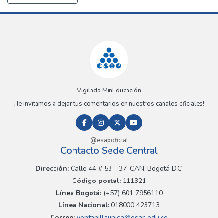
Vigilada MinEducación
¡Te invitamos a dejar tus comentarios en nuestros canales oficiales!
@esapoficial
Contacto Sede Central
Dirección:
Calle 44 # 53 - 37, CAN, Bogotá D.C.
Código postal:
111321
Línea Bogotá:
(+57) 601 7956110
Línea Nacional:
018000 423713
Correo:
ventanillaunica@esap.edu.co