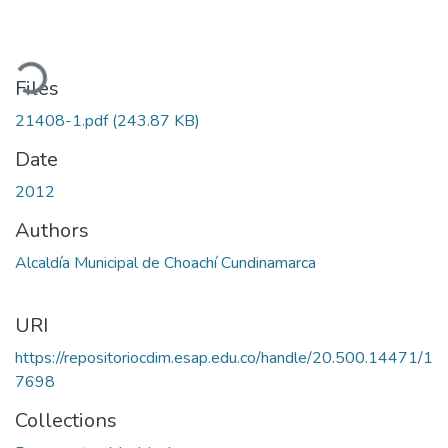
ading...
Files
21408-1.pdf
(243.87 KB)
Date
2012
Authors
Alcaldía Municipal de Choachí Cundinamarca
URI
https://repositoriocdim.esap.edu.co/handle/20.500.14471/1
7698
Collections