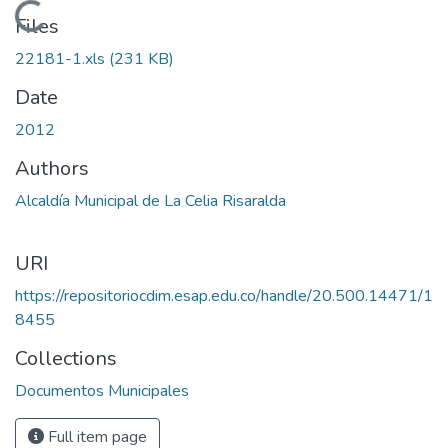
Loading...
Files
22181-1.xls
(231 KB)
Date
2012
Authors
Alcaldía Municipal de La Celia Risaralda
URI
https://repositoriocdim.esap.edu.co/handle/20.500.14471/1
8455
Collections
Documentos Municipales
Full item page