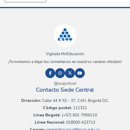
Vigilada MinEducación
¡Te invitamos a dejar tus comentarios en nuestros canales oficiales!
@esapoficial
Contacto Sede Central
Dirección:
Calle 44 # 53 - 37, CAN, Bogotá D.C.
Código postal:
111321
Línea Bogotá:
(+57) 601 7956110
Línea Nacional:
018000 423713
Correo:
ventanillaunica@esap.edu.co