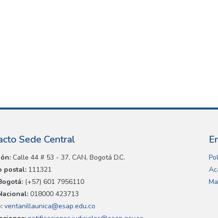
acto Sede Central
E
ión:
Calle 44 # 53 - 37, CAN, Bogotá D.C.
Pol
 postal:
111321
Ac
Bogotá:
(+57) 601 7956110
Ma
Nacional:
018000 423713
:
ventanillaunica@esap.edu.co