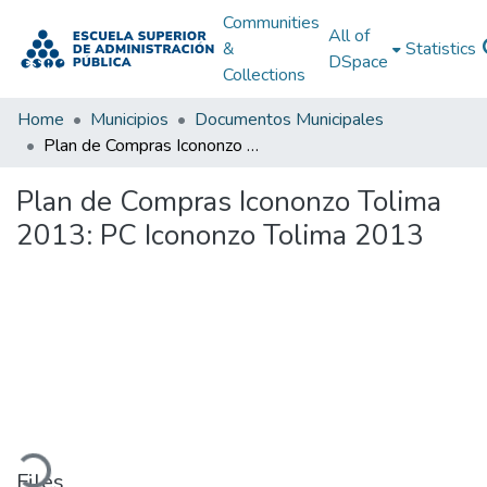
Communities
All of
&
Statistics
DSpace
Collections
Home
Municipios
Documentos Municipales
Plan de Compras Icononzo Tolima 2013: PC Icononzo Tolima 2013
Plan de Compras Icononzo Tolima
2013: PC Icononzo Tolima 2013
oading...
Files