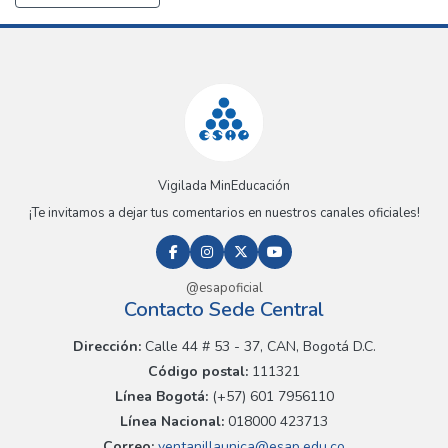
Vigilada MinEducación
¡Te invitamos a dejar tus comentarios en nuestros canales oficiales!
@esapoficial
Contacto Sede Central
Dirección:
Calle 44 # 53 - 37, CAN, Bogotá D.C.
Código postal:
111321
Línea Bogotá:
(+57) 601 7956110
Línea Nacional:
018000 423713
Correo:
ventanillaunica@esap.edu.co