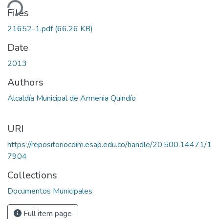
ding...
Files
21652-1.pdf
(66.26 KB)
Date
2013
Authors
Alcaldía Municipal de Armenia Quindío
URI
https://repositoriocdim.esap.edu.co/handle/20.500.14471/1
7904
Collections
Documentos Municipales
Full item page