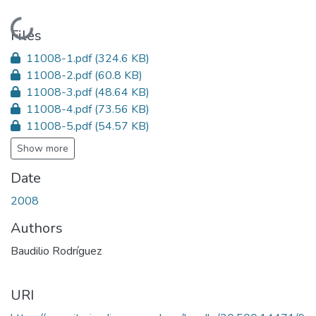
Loading...
Files
11008-1.pdf
(324.6 KB)
11008-2.pdf
(60.8 KB)
11008-3.pdf
(48.64 KB)
11008-4.pdf
(73.56 KB)
11008-5.pdf
(54.57 KB)
Show more
Date
2008
Authors
Baudilio Rodríguez
URI