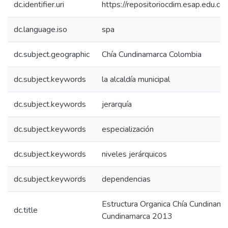
dc.identifier.uri
https://repositoriocdim.esap.edu.
dc.language.iso
spa
dc.subject.geographic
Chía Cundinamarca Colombia
dc.subject.keywords
la alcaldía municipal
dc.subject.keywords
jerarquía
dc.subject.keywords
especialización
dc.subject.keywords
niveles jerárquicos
dc.subject.keywords
dependencias
Estructura Organica Chía Cundinam
dc.title
Cundinamarca 2013