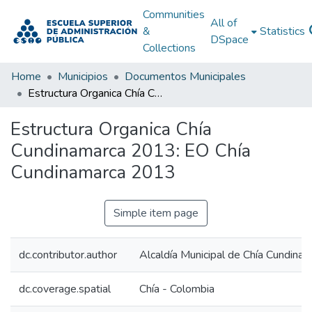
Communities
All of
&
Statistics
DSpace
Collections
Home
Municipios
Documentos Municipales
Estructura Organica Chía Cundinamarca 2013: EO Chía Cundinamarca 2013
Estructura Organica Chía
Cundinamarca 2013: EO Chía
Cundinamarca 2013
Simple item page
dc.contributor.author
Alcaldía Municipal de Chía Cundina
dc.coverage.spatial
Chía - Colombia