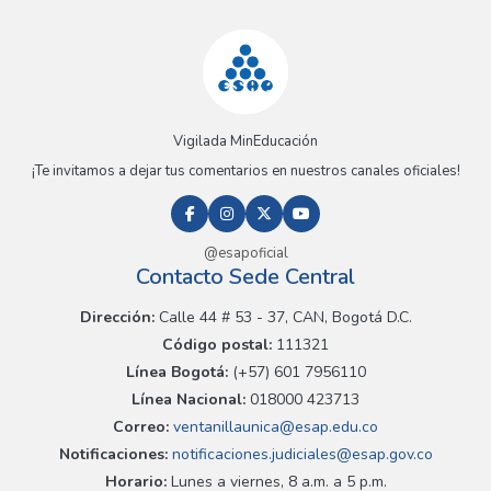
Vigilada MinEducación
¡Te invitamos a dejar tus comentarios en nuestros canales oficiales!
@esapoficial
Contacto Sede Central
Dirección:
Calle 44 # 53 - 37, CAN, Bogotá D.C.
Código postal:
111321
Línea Bogotá:
(+57) 601 7956110
Línea Nacional:
018000 423713
Correo:
ventanillaunica@esap.edu.co
Notificaciones:
notificaciones.judiciales@esap.gov.co
Horario:
Lunes a viernes, 8 a.m. a 5 p.m.